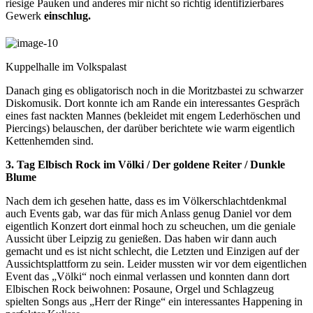
riesige Pauken und anderes mir nicht so richtig identifizierbares
Gewerk
einschlug.
Kuppelhalle im Volkspalast
Danach ging es obligatorisch noch in die Moritzbastei zu schwarzer
Diskomusik. Dort konnte ich am Rande ein interessantes Gespräch
eines fast nackten Mannes (bekleidet mit engem Lederhöschen und
Piercings) belauschen, der darüber berichtete wie warm eigentlich
Kettenhemden sind.
3. Tag Elbisch Rock im Völki / Der goldene Reiter / Dunkle
Blume
Nach dem ich gesehen hatte, dass es im Völkerschlachtdenkmal
auch Events gab, war das für mich Anlass genug Daniel vor dem
eigentlich Konzert dort einmal hoch zu scheuchen, um die geniale
Aussicht über Leipzig zu genießen. Das haben wir dann auch
gemacht und es ist nicht schlecht, die Letzten und Einzigen auf der
Aussichtsplattform zu sein. Leider mussten wir vor dem eigentlichen
Event das „Völki“ noch einmal verlassen und konnten dann dort
Elbischen Rock beiwohnen: Posaune, Orgel und Schlagzeug
spielten Songs aus „Herr der Ringe“ ein interessantes Happening in