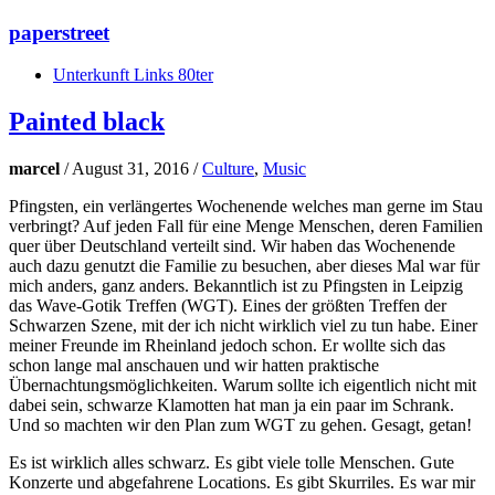
paperstreet
Unterkunft Links 80ter
Painted black
marcel
/
August 31, 2016
/
Culture
,
Music
Pfingsten, ein verlängertes Wochenende welches man gerne im Stau
verbringt? Auf jeden Fall für eine Menge Menschen, deren Familien
quer über Deutschland verteilt sind. Wir haben das Wochenende
auch dazu genutzt die Familie zu besuchen, aber dieses Mal war für
mich anders, ganz anders. Bekanntlich ist zu Pfingsten in Leipzig
das Wave-Gotik Treffen (WGT). Eines der größten Treffen der
Schwarzen Szene, mit der ich nicht wirklich viel zu tun habe. Einer
meiner Freunde im Rheinland jedoch schon. Er wollte sich das
schon lange mal anschauen und wir hatten praktische
Übernachtungsmöglichkeiten. Warum sollte ich eigentlich nicht mit
dabei sein, schwarze Klamotten hat man ja ein paar im Schrank.
Und so machten wir den Plan zum WGT zu gehen. Gesagt, getan!
Es ist wirklich alles schwarz. Es gibt viele tolle Menschen. Gute
Konzerte und abgefahrene Locations. Es gibt Skurriles. Es war mir