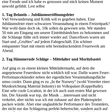
eine Freude und ich habe es genossen und mich keinen Moment
unwohl gefühlt. Lest selbst
1. Tag Belantis – Jubiläumseröffnungsfeier
Viel Verwunderung und Kritik soll es gegeben haben. Eine
Jubiläumsfeier einer schwarzen Veranstaltung in einem Freizeitpark?
War wohl dann doch ok, 10k sollen da gewesen sein. Wir standen
50 min am Eingang um unsere Eintrittsbändchen zu bekommen und
die Schlange füllte sich immer wieder auf. Dancefloors waren am
Start und „Grufties“ auf jedem Fahrgeschäft. Ein schöner
entspannter Start mit einem sehr beeindruckendem Feuerwerk am
Abend.
2. Tag Hämmernde Schläge – Mittelalter und Moritzbastei
Auf ging es zu einem kleinen Mittelaltermarkt, auf dem die
angepriesene Feuershow nicht wirklich toll war. Dafür waren Feuer-
Performancekünstler neben der eigentlichen Verantstaltungsfläche
umso cooler. Dann ging es zu „In the Nursery“ (wohl Vorreiter einer
Musiksrichtung Material Industry) im Volkspalast (Kuppelhalle).
Eine sehr coole Location, in der ich auch zum ersten Mal gewesen
bin. Die Akustik war top, die Musik …interessant und nicht
verkehrt, aber nichts was ich mir zuhause auf den Plattenspieler
packen würde. Aber eine unglaubliche Performance des Trommlers,
der nicht nur das Schlagzeug perfekt beherrschte, sondern auch auf