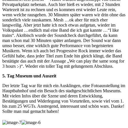
Privatparkplatz nebenan. Auch hier hieß es wieder, mit 2 Stunden
Wartezeit ist zu rechnen und es kommen erst wieder Leute rein,
wenn welche rausgehen. 30 Minuten später waren wir drin ohne das
sonderlich viele rauskamen. Mesh …ok aber für mich eher
langweilig. Aber jetzt hatte ich noch etwas aufgetan, wieder im
Volkspalast …endlich mal eine Band die ich gut kannte …“I like
trains“. Akribisch wurde der Soundcheck durchgeführt, da kann
man schon mal 30 Minuten später anfangen. Der Sound war dann
umso besser, eine wirklich gute Performance von begeisterten
Musikern. Wenn ich auch bei Progressive Rock immer wieder das
Gefühl habe, dass jeder Titel zum Ende hin gleich klingt, die Band
bestätigte das auch mit der Aussage „We can play the same song for
3 hours :-)“. Wieder ein toller Tag mit gelungenem Abschluss.
5. Tag Museum und Auszeit
Der letzte Tag war für mich ein Ausklingen, eine Fotoausstellung im
Hauptbahnhof und ein Besuch des stadtgeschichtlichen Museums.
Mit vielen Infos über die Szene und deren Entwicklung,
Bestätigungen und Widerlegung von Vorurteilen, sowie viel vom 1.
bis zum 25 WGTs. Anstregend, interessant und schön wars. Danke!
Sollte man mal gemacht haben!