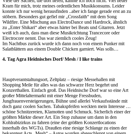
Viele der Sachen, die dort liefen, kannte ich noch nicht. Viel neuer
Kram für mich, trotz meines ordentlichen Musikkonsums. Leider
konnte ich nur wenig herausfinden ..aber ich fange gerade erst an zu
stöbern. Besonders gut gefiel mir „Crossfaith“ mit dem Song
Wildfire. Eine Mischung aus ElectroDance und Hardrock, ähnlich
zu „Enter Shikari“ aber etwas härter bei Beats und Gitarren. Jetzt
weiß ich auch, dass man diese Musikrichtung Trancecore oder
Electrocore nennt. Das war ziemlich cooles Zeug!
Im Nachtbus zurück wurde ich dann noch von einem Punker mit
Salatblättern aus einem Double Chicken garniert. Was solls…
4. Tag Agra Heidnisches Dorf/ Mesh / I like trains
Hauptverantstaltungsort, Zeltplatz – riesige Messehallen mit
Shopping Meile für alles was das schwarze Herz begehrt und
Konzerthallen. Einfach groß. Das Heidnische Dorf war so eine Art
großer Mittelaltermarkt mit einer Menge Fressbuden,
Jungfrauenversteigerungen, Bühne und allerlei Verkaufsstände mit
doch ganz coolen Sachen. Tabakspfeifen weckten mein Interesse …
schöne Schnitzereien, Klamotten und Schmuck. Sicherlich einer der
größten Märkte dieser Art. Ein Stop zuhause um dann in den
Kohlrabizirkus zu fahren (eine der größten Konzertlocations
innerhalb des WGTs). Draußen eine riesige Schlange zu einen der
bekanntest Acts „Mesh“ – Autos wurden abgeschleppt von einem